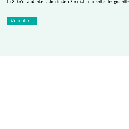
In Silke´s Landliebe Laden finden Sie nicht nur selbst hergeste
Mehr hier ...
UNSER TANNENSTÜBLE