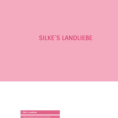
SILKE´S LANDLIEBE
Silke´s Landliebe
In Silke´s Dekoladen finden Sie nicht nur schönste