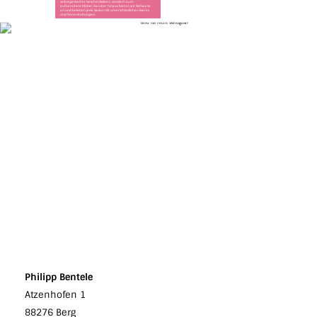
selbstgemachte Geschenkideen, sondern auch
aufbereitete Möbel. Darüber hinaus bieten wir Nähkurse
an und beleben jede Saison mit unterschiedlichen Events
und Veranstaltungen.
Philipp Bentele
Atzenhofen 1
88276 Berg