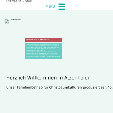
Startseite
Start
MENU
Willkommen in Atzenhofen
Unser Familienbetrieb für Christbaumkulturen produziert
seit 40 Jahren hochwertige Weihnachtsbäume in eigenem
Anbau. Große und kleine Abnehmer aus Deutschland, dem
nahen Österreich und der Schweiz beliefern wir mit
Wunschbäumen in allen Größen.
Der ‚Atzenhofer Christbaummarkt’ ist seit Jahren ein
beliebter Treff von Jung und Alt, der neben einem Blick
hinter die Kulissen auch die Möglichkeit bietet, nach
erfolgreichem Christbaum-Einkauf in unserer warmen Stube
einzukehren.
Herzlich Willkommen in Atzenhofen
Unser Familienbetrieb für Christbaumkulturen produziert seit